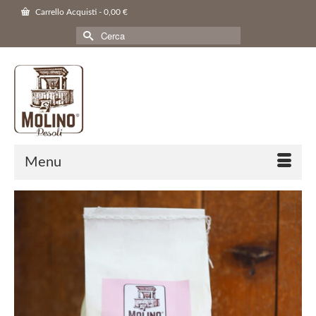
Carrello Acquisti
-
0,00
€
Cerca
per:
Menu