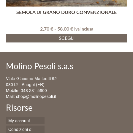
SEMOLA DI GRANO DURO CONVENZIONALE
Fascia
2,70
€
-
58,00
€
Iva inclusa
di
SCEGLI
prezzo:
Questo
da
prodotto
2,70 €
ha
a
più
58,00 €
Molino Pesoli s.a.s
varianti.
Le
Viale Giacomo Matteotti 92
opzioni
03012 - Anagni (FR)
possono
Mobile: 348 281 5600
essere
Mail: shop@molinopesoli.it
scelte
nella
Risorse
pagina
del
My account
prodotto
Condizioni di