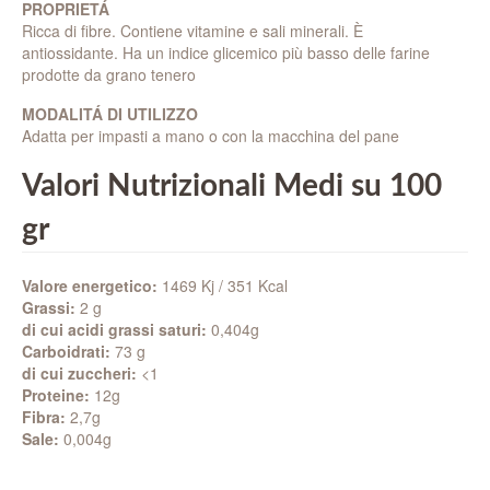
PROPRIETÁ
Ricca di fibre. Contiene vitamine e sali minerali. È
antiossidante. Ha un indice glicemico più basso delle farine
prodotte da grano tenero
MODALITÁ DI UTILIZZO
Adatta per impasti a mano o con la macchina del pane
Valori Nutrizionali Medi su 100
gr
Valore energetico:
1469 Kj / 351 Kcal
Grassi:
2 g
di cui acidi grassi saturi:
0,404g
Carboidrati:
73 g
di cui zuccheri:
<1
Proteine:
12g
Fibra:
2,7g
Sale:
0,004g