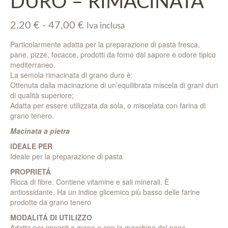
DURO – RIMACINATA
Fascia
2,20
€
-
47,00
€
Iva inclusa
di
Particolarmente adatta per la preparazione di pasta fresca,
prezzo:
pane, pizze, focacce, prodotti da forno dal sapore e odore tipico
da
mediterraneo.
2,20 €
La semola rimacinata di grano duro è:
a
Ottenuta dalla macinazione di un’equilibrata miscela di grani duri
47,00 €
di qualità superiore;
Adatta per essere utilizzata da sola, o miscelata con farina di
grano tenero.
Macinata a pietra
IDEALE PER
Ideale per la preparazione di pasta
PROPRIETÁ
Ricca di fibre. Contiene vitamine e sali minerali. È
antiossidante. Ha un indice glicemico più basso delle farine
prodotte da grano tenero
MODALITÁ DI UTILIZZO
Adatta per impasti a mano o con la macchina del pane