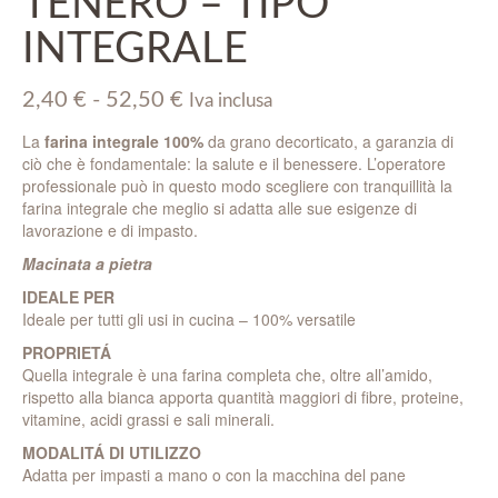
TENERO – TIPO
INTEGRALE
Fascia
2,40
€
-
52,50
€
Iva inclusa
di
La
farina integrale 100%
da grano decorticato, a garanzia di
prezzo:
ciò che è fondamentale: la salute e il benessere. L’operatore
da
professionale può in questo modo scegliere con tranquillità la
2,40 €
farina integrale che meglio si adatta alle sue esigenze di
a
lavorazione e di impasto.
52,50 €
Macinata a pietra
IDEALE PER
Ideale per tutti gli usi in cucina – 100% versatile
PROPRIETÁ
Quella integrale è una farina completa che, oltre all’amido,
rispetto alla bianca apporta quantità maggiori di fibre, proteine,
vitamine, acidi grassi e sali minerali.
MODALITÁ DI UTILIZZO
Adatta per impasti a mano o con la macchina del pane
—