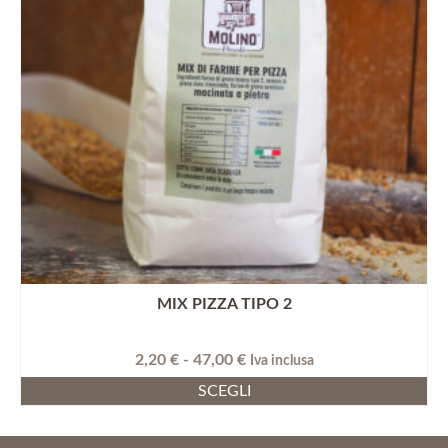
MIX PIZZA TIPO 2
Fascia
2,20
€
-
47,00
€
Iva inclusa
di
SCEGLI
prezzo:
Questo
da
prodotto
2,20 €