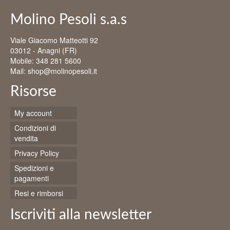
ha
a
più
47,00 €
Molino Pesoli s.a.s
varianti.
Le
Viale Giacomo Matteotti 92
opzioni
03012 - Anagni (FR)
possono
Mobile: 348 281 5600
essere
Mail: shop@molinopesoli.it
scelte
nella
Risorse
pagina
del
My account
prodotto
Condizioni di
vendita
Privacy Policy
Spedizioni e
pagamenti
Resi e rimborsi
Iscriviti alla newsletter