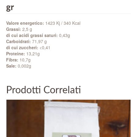
gr
Valore energetico:
1423 Kj / 340 Kcal
Grassi:
2,5 g
di cui acidi grassi saturi:
0,43g
Carboidrati:
71,97 g
di cui zuccheri:
<0,41
Proteine:
13,21g
Fibra:
10,7g
Sale:
0,002g
Prodotti Correlati