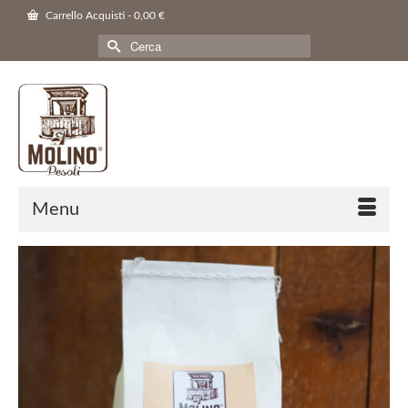
Carrello Acquisti
-
0,00
€
Cerca
per:
Menu