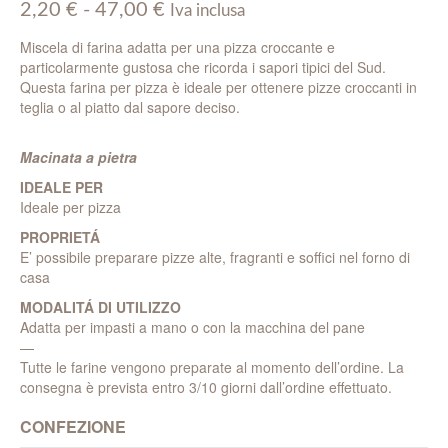
Fascia
2,20
€
-
47,00
€
Iva inclusa
di
Miscela di farina adatta per una pizza croccante e
prezzo:
particolarmente gustosa che ricorda i sapori tipici del Sud.
da
Questa farina per pizza è ideale per ottenere pizze croccanti in
2,20 €
teglia o al piatto dal sapore deciso.
a
47,00 €
Macinata a pietra
IDEALE PER
Ideale per pizza
PROPRIETÁ
E’ possibile preparare pizze alte, fragranti e soffici nel forno di
casa
MODALITÁ DI UTILIZZO
Adatta per impasti a mano o con la macchina del pane
—
Tutte le farine vengono preparate al momento dell’ordine. La
consegna è prevista entro 3/10 giorni dall’ordine effettuato.
CONFEZIONE