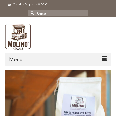
Carrello Acquisti
-
0,00
€
Cerca
per:
Menu