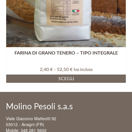
FARINA DI GRANO TENERO – TIPO INTEGRALE
Fascia
2,40
€
-
52,50
€
Iva inclusa
di
SCEGLI
prezzo:
Questo
da
prodotto
2,40 €
ha
a
più
52,50 €
Molino Pesoli s.a.s
varianti.
Le
Viale Giacomo Matteotti 92
opzioni
03012 - Anagni (FR)
possono
Mobile: 348 281 5600