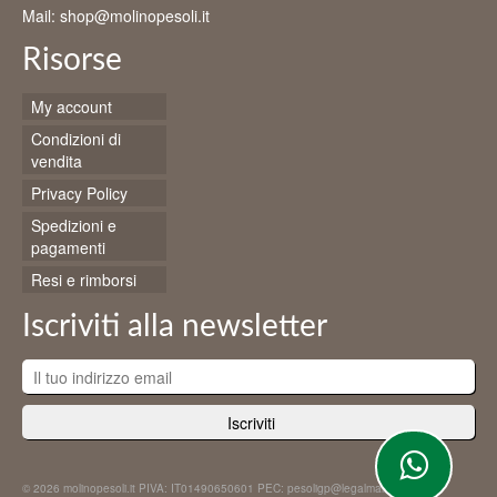
essere
Mail: shop@molinopesoli.it
scelte
nella
Risorse
pagina
del
My account
prodotto
Condizioni di
vendita
Privacy Policy
Spedizioni e
pagamenti
Resi e rimborsi
Iscriviti alla newsletter
© 2026 molinopesoli.it PIVA: IT01490650601 PEC: pesoligp@legalmail.it