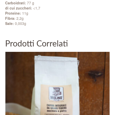
Carboidrati:
77 g
di cui zuccheri:
<1,7
Proteine:
11g
Fibra:
2,2g
Sale:
0,003g
Prodotti Correlati